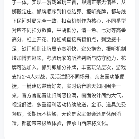
于一体，实现一游戏通玩三晋，规则正宗无偏差，从
掷骰定庄、抓牌顺序到扣点结算、报听亮牌，都与线
下民间对局完全一致，扣点机制作为核心，不同番型
对应不同扣分数值，平胡低分，清一色、七对等高番
高分，杠上开花、抢杠胡直接高额扣点，刺激感十
足，缺门规则让牌局节奏明快，避免拖沓，报听机制
增加博弈趣味，考验玩家的听牌判断与防守能力，花
牌可选加入，抓到即加分补牌，丰富玩法层次，游戏
支持2-4人对战，灵活适配不同场景，亲友圈功能便
捷，一键建房邀请好友，实时语音聊天如同围坐一
桌，晋方言配音让归属感拉满，画面设计简约大气，
视觉舒适，多重福利活动持续放送，金币、道具免费
领取，长期玩不枯燥，无论是家庭聚会还是休闲消
遣，都能带来极致体验，传承山西麻将文化。