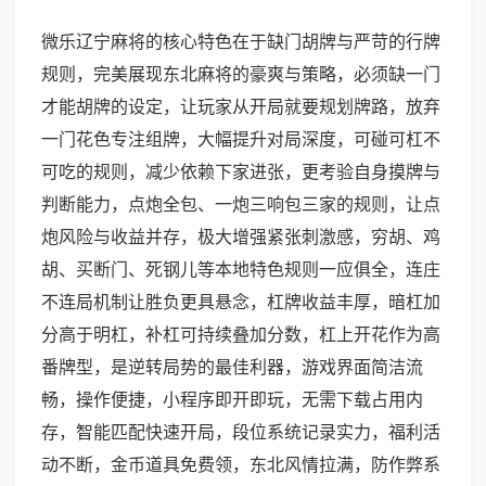
微乐辽宁麻将的核心特色在于缺门胡牌与严苛的行牌
规则，完美展现东北麻将的豪爽与策略，必须缺一门
才能胡牌的设定，让玩家从开局就要规划牌路，放弃
一门花色专注组牌，大幅提升对局深度，可碰可杠不
可吃的规则，减少依赖下家进张，更考验自身摸牌与
判断能力，点炮全包、一炮三响包三家的规则，让点
炮风险与收益并存，极大增强紧张刺激感，穷胡、鸡
胡、买断门、死钢儿等本地特色规则一应俱全，连庄
不连局机制让胜负更具悬念，杠牌收益丰厚，暗杠加
分高于明杠，补杠可持续叠加分数，杠上开花作为高
番牌型，是逆转局势的最佳利器，游戏界面简洁流
畅，操作便捷，小程序即开即玩，无需下载占用内
存，智能匹配快速开局，段位系统记录实力，福利活
动不断，金币道具免费领，东北风情拉满，防作弊系