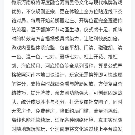
微乐河南麻将深度融合河南民俗文化与现代棋牌游戏
优势，不仅规则正宗，更在体验上全方位贴近线下茶
馆对局，每局开始前掷骰定庄、开牌位置完全遵循传
统流程，混子翻牌环节动画生动，仪式感十足，胡牌
时的特效与方言播报极具感染力，让胜利快感加倍，
游戏内番型体系完整，包含平胡、门清、碰碰胡、清
一色、混一色、七对、豪华七对、杠上开花、抢杠
胡、海底捞月、河底捞鱼等全系列番种，算番公式严
格按照河南本地口诀设计，玩家无需换算即可快速理
解得分，支持实时战绩查看与牌局回放，方便复盘总
结技巧，提升牌技，亲友圈功能强大，可创建固定战
队，统计成员胜率与积分，打造专属社交圈子，同时
无需房卡、免费建房，降低约局门槛，流量消耗低，
离线也能托管续玩，适配各种网络环境，真正实现随
时随地想玩就玩，让河南麻将文化通过线上平台焕发