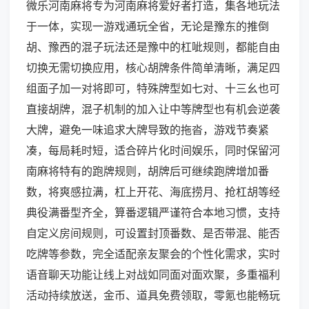
微乐河南麻将专为河南麻将爱好者打造，集各地玩法
于一体，实现一游戏通玩全省，无论是豫东的推倒
胡、豫西的混子玩法还是豫中的杠呲规则，都能自由
切换无需切换应用，核心胡牌条件简单清晰，满足四
组面子加一对将即可，特殊牌型如七对、十三幺也可
直接胡牌，混子机制的加入让中等牌型也有机会逆袭
大牌，避免一味追求大牌导致的拖沓，游戏节奏紧
凑，每局耗时短，适合碎片化时间娱乐，同时保留河
南麻将特有的跑牌规则，胡牌后可继续跑牌增加番
数，将爽感拉满，杠上开花、海底捞月、抢杠胡等经
典役满番型齐全，算番逻辑严谨符合本地习惯，支持
自定义房间规则，可设置封顶番数、是否带混、能否
吃牌等参数，完全适配亲友聚会的个性化需求，实时
语音聊天功能让线上对战如同面对面欢聚，多重福利
活动持续放送，金币、道具免费领取，零氪也能畅玩