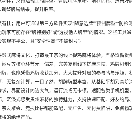
赢规律；支持透视全局牌型、智能出牌策略、暗杠优化、提高好
法调整牌局结果，提升胜率。
有挂；用户可通过第三方软件实现“随意选牌”“控制牌型”“防检
玩家可能存在“牌特别好”或“透视他人牌型”的情况。这些工具
实现不平公，且“安全性高”“不被封号”。
耕黔式麻将文化，打造最正宗的线上捉鸡麻将体验，严格遵循贵
、闷豆等核心环节无一偏差，完美复刻线下搓麻习惯，鸡牌机制
胡牌，也能凭借鸡牌收获加分，大大提升对局的参与感与乐趣，
晰，无复杂计算，一目了然，胡牌牌型丰富，从基础平胡到高阶
需求，界面设计简洁大气，运行流畅无卡顿，适配各类手机机型
郁，沉浸式感受贵州麻将的独特魅力，支持快速匹配、好友约局
、亲友聚会、竞技比拼都能适配，无广告、无付费陷阱，免费畅
麻将的绝佳产品。