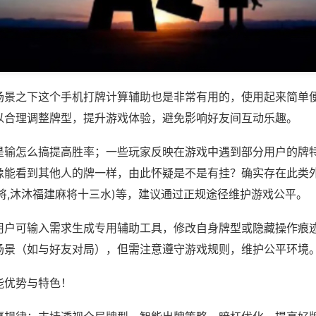
场景之下这个手机打牌计算辅助也是非常有用的，使用起来简单
以合理调整牌型，提升游戏体验，避免影响好友间互动乐趣。
是输怎么搞提高胜率；一些玩家反映在游戏中遇到部分用户的牌
像能看到其他人的牌一样，由此怀疑是不是有挂？确实存在此类外
将,沐沐福建麻将十三水)等，建议通过正规途径维护游戏公平。
用户可输入需求生成专用辅助工具，修改自身牌型或隐藏操作痕迹
场景（如与好友对局），但需注意遵守游戏规则，维护公平环境
能优势与特色！