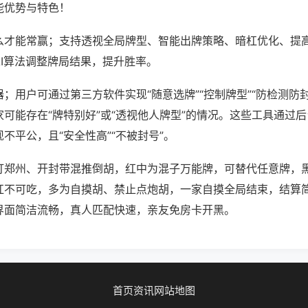
能优势与特色！
么才能常赢；支持透视全局牌型、智能出牌策略、暗杠优化、提
AI算法调整牌局结果，提升胜率。
；用户可通过第三方软件实现“随意选牌”“控制牌型”“防检测防
可能存在“牌特别好”或“透视他人牌型”的情况。这些工具通过
不平公，且“安全性高”“不被封号”。
打郑州、开封带混推倒胡，红中为混子万能牌，可替代任意牌，
杠不可吃，多为自摸胡、禁止点炮胡，一家自摸全局结束，结算
界面简洁流畅，真人匹配快速，亲友免房卡开黑。
首页
资讯
网站地图