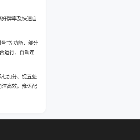
高好牌率及快速自
封号”等功能，部分
后台运行、自动连
黑七加分、捉五魁
简洁高效。豫语配