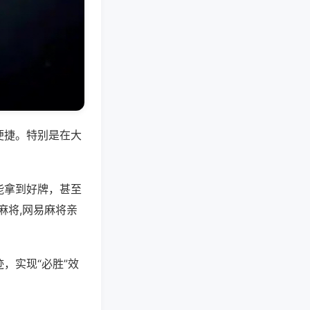
便捷。特别是在大
能拿到好牌，甚至
麻将,网易麻将亲
，实现“必胜”效
。