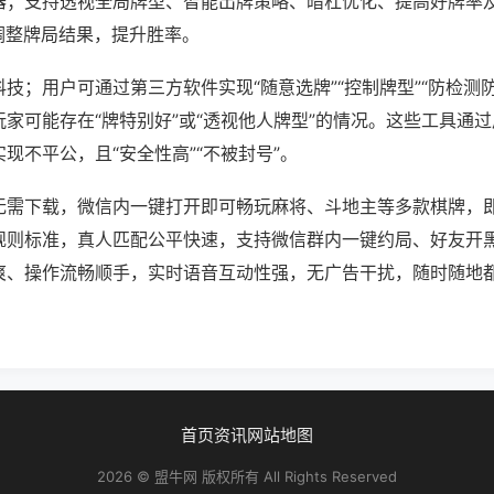
器；支持透视全局牌型、智能出牌策略、暗杠优化、提高好牌率
调整牌局结果，提升胜率。
技；用户可通过第三方软件实现“随意选牌”“控制牌型”“防检测
家可能存在“牌特别好”或“透视他人牌型”的情况。这些工具通
现不平公，且“安全性高”“不被封号”。
无需下载，微信内一键打开即可畅玩麻将、斗地主等多款棋牌，
规则标准，真人匹配公平快速，支持微信群内一键约局、好友开
爽、操作流畅顺手，实时语音互动性强，无广告干扰，随时随地
。
首页
资讯
网站地图
2026 © 盟牛网 版权所有 All Rights Reserved