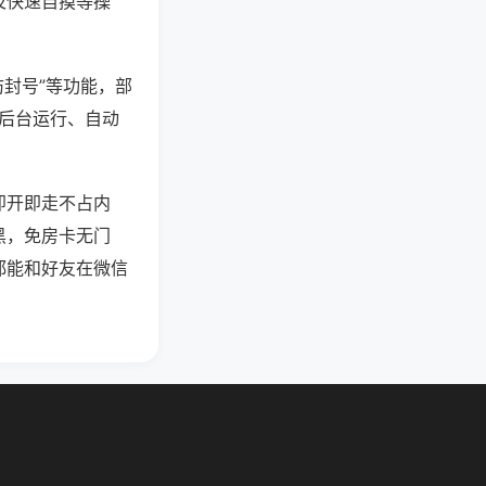
及快速自摸等操
防封号”等功能，部
过后台运行、自动
即开即走不占内
黑，免房卡无门
都能和好友在微信