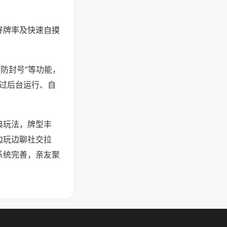
好牌率及快速自摸
测防封号”等功能，
通过后台运行、自
典玩法，牌型丰
边玩边聊社交拉
系统完善，亲友聚