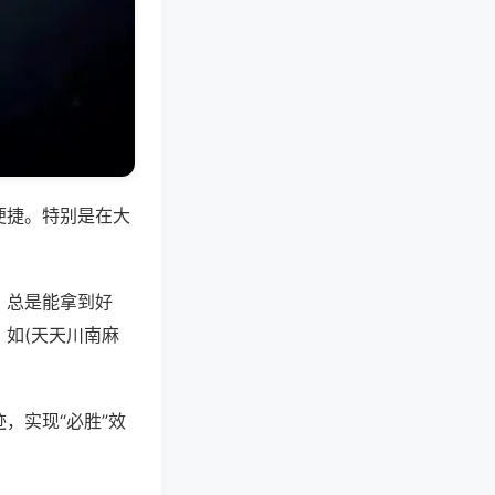
便捷。特别是在大
，总是能拿到好
如(天天川南麻
，实现“必胜”效
。