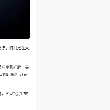
便捷。特别是在大
是能拿到好牌，甚
尖四川麻将,开运
，实现“必胜”效
。