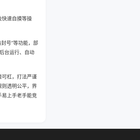
及快速自摸等操
防封号”等功能，部
过后台运行、自动
碰可杠，打法严谨
规则透明公平，界
手易上手老手能竞