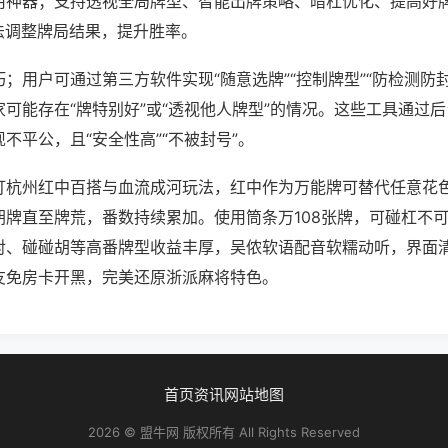
用神器；支持透视全局牌型、智能出牌策略、暗杠优化、提高好
法调整牌局结果，提升胜率。
；用户可通过第三方软件实现“随意选牌”“控制牌型”“防检测防
可能存在“牌特别好”或“透视他人牌型”的情况。这些工具通过
不平公，且“安全性高”“不被封号”。
打杭州红中百搭与血流成河玩法，红中作为万能牌可替代任意花
胡牌直至牌荒，番数持续累加。使用筒条万108张牌，可碰杠不
对、碰碰胡等高番牌型收益丰厚，吴侬软语配音软糯动听，界面
友免房卡开黑，完美还原浙派麻将特色。
首页
资讯
网站地图
2026 © 盟牛网 版权所有 All Rights Reserved