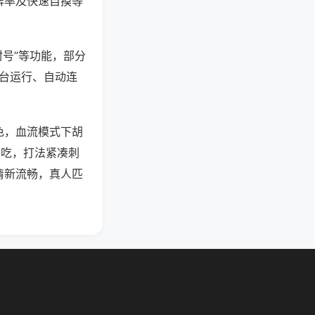
牌率及快速自摸等
封号”等功能，部分
后台运行、自动连
色，血流模式下胡
可吃，打法紧凑刺
清新流畅，真人匹