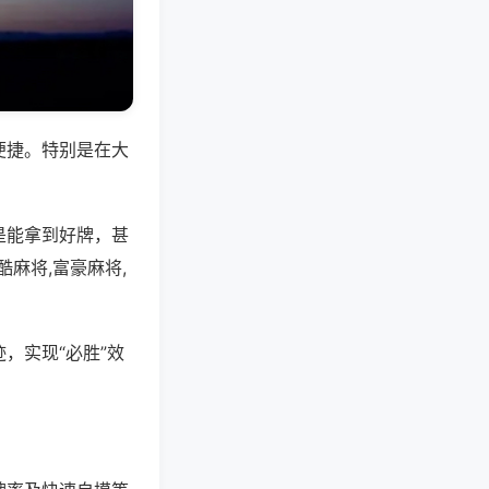
便捷。特别是在大
是能拿到好牌，甚
麻将,富豪麻将,
，实现“必胜”效
。