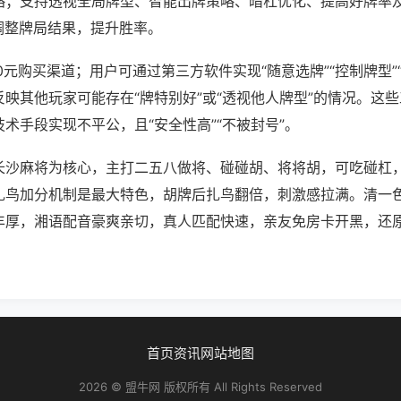
略；支持透视全局牌型、智能出牌策略、暗杠优化、提高好牌率
调整牌局结果，提升胜率。
0元购买渠道；用户可通过第三方软件实现“随意选牌”“控制牌型”
映其他玩家可能存在“牌特别好”或“透视他人牌型”的情况。这
术手段实现不平公，且“安全性高”“不被封号”。
长沙麻将为核心，主打二五八做将、碰碰胡、将将胡，可吃碰杠
扎鸟加分机制是最大特色，胡牌后扎鸟翻倍，刺激感拉满。清一
丰厚，湘语配音豪爽亲切，真人匹配快速，亲友免房卡开黑，还
首页
资讯
网站地图
2026 © 盟牛网 版权所有 All Rights Reserved