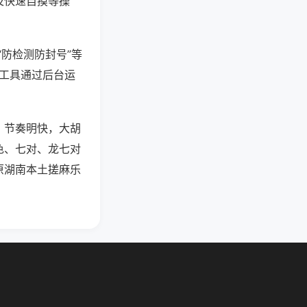
及快速自摸等操
“防检测防封号”等
些工具通过后台运
，节奏明快，大胡
色、七对、龙七对
原湖南本土搓麻乐