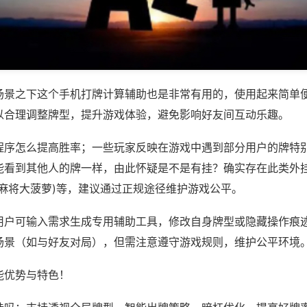
场景之下这个手机打牌计算辅助也是非常有用的，使用起来简单
以合理调整牌型，提升游戏体验，避免影响好友间互动乐趣。
程序怎么提高胜率；一些玩家反映在游戏中遇到部分用户的牌特
能看到其他人的牌一样，由此怀疑是不是有挂？确实存在此类外挂
,17麻将大菠萝)等，建议通过正规途径维护游戏公平。
用户可输入需求生成专用辅助工具，修改自身牌型或隐藏操作痕迹
场景（如与好友对局），但需注意遵守游戏规则，维护公平环境
能优势与特色！