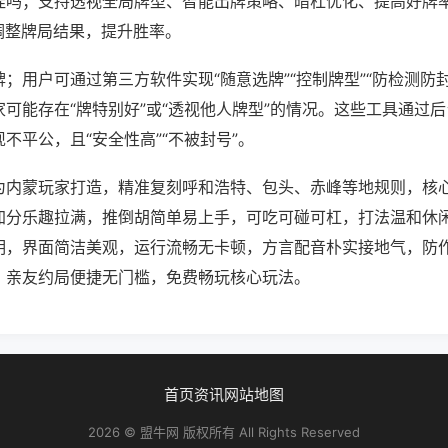
挂吗；支持透视全局牌型、智能出牌策略、暗杠优化、提高好牌
调整牌局结果，提升胜率。
；用户可通过第三方软件实现“随意选牌”“控制牌型”“防检测防
可能存在“牌特别好”或“透视他人牌型”的情况。这些工具通过
不平公，且“安全性高”“不被封号”。
为内蒙玩家打造，精准复刻呼和浩特、包头、赤峰等地规则，核
加分乐趣拉满，推倒胡简单易上手，可吃可碰可杠，打法温和休
明，界面简洁美观，运行流畅无卡顿，方言配音朴实接地气，防
，亲友约局便捷无门槛，免费畅玩核心玩法。
首页
资讯
网站地图
2026 © 盟牛网 版权所有 All Rights Reserved