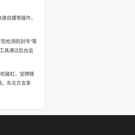
快速自摸等操作，
“防检测防封号”等
些工具通过后台运
可吃碰杠，宝牌随
激。东北方言亲