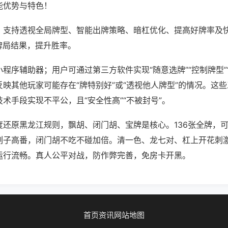
能优势与特色！
；支持透视全局牌型、智能出牌策略、暗杠优化、提高好牌率及
牌局结果，提升胜率。
程序辅助器；用户可通过第三方软件实现“随意选牌”“控制牌型”
映其他玩家可能存在“牌特别好”或“透视他人牌型”的情况。这
术手段实现不平公，且“安全性高”“不被封号”。
度还原黑龙江规则，飘胡、闭门胡、宝牌是核心。136张全牌，
刻子高番，闭门胡不吃不碰加倍。清一色、龙七对、杠上开花刺
运行流畅。真人公平对战，防作弊完善，免房卡开黑。
首页
资讯
网站地图