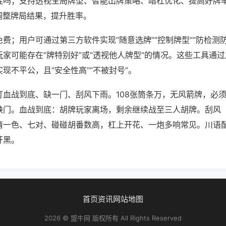
挂吗；支持透视全局牌型、智能出牌策略、暗杠优化、提高好牌
调整牌局结果，提升胜率。
费；用户可通过第三方软件实现“随意选牌”“控制牌型”“防检测
家可能存在“牌特别好”或“透视他人牌型”的情况。这些工具通
现不平公，且“安全性高”“不被封号”。
打血战到底、缺一门、刮风下雨。108张筒条万，无风箭牌，必
缺门。血战到底：胡牌玩家离场，剩余继续战至三人胡牌。刮风
清一色、七对、碰碰胡番数高，杠上开花、一炮多响常见。川语
开黑。
首页
资讯
网站地图
2026 © 盟牛网 版权所有 All Rights Reserved