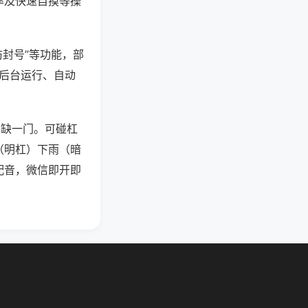
率及快速自摸等操
防封号”等功能，部
过后台运行、自动
须缺一门。可碰杠
（明杠）下雨（暗
配音，微信即开即