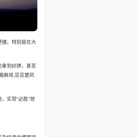
便捷。特别是在大
能拿到好牌，甚至
圈麻将,豆豆楚风
，实现“必胜”效
。