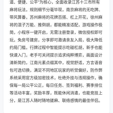
道、便捷、公平”为核心，全面收录江苏十三市所有
麻将玩法，规则细节分毫毕现，南京麻将的无吃牌、
带风算番，苏州麻将的花牌百搭、杠上开花，徐州麻
将的混子万能、推倒胡，都能精准适配，游戏操作极
简，小程序一键开启，无需注册登录，微信授权即可
玩，免房号建房，分享即可邀请亲友入局，极大降低
约局门槛，行牌过程中智能提示吃碰杠胡，新手也能
快速入门，老手可关闭提示追求纯粹博弈，画面设计
清新简约，江南元素点缀其中，视觉舒适，方言语音
包可选切换，满足不同地区玩家的听觉偏好，防作弊
系统采用官方级加密技术，杜绝外挂与违规操作，确
保每一局公平公正，每日任务、签到福利、赛季排位
等活动丰富，奖励丰厚，既能休闲消遣，也能竞技上
分，是江苏人随时随地搓麻、联络感情的最佳伴侣。