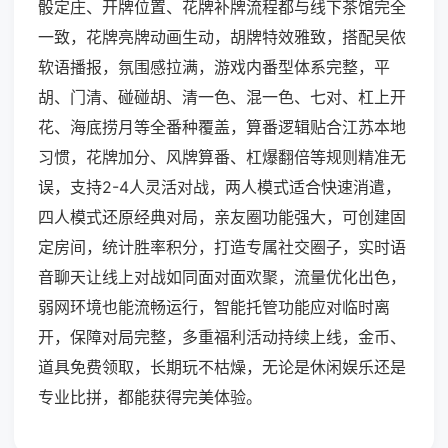
骰定庄、开牌位置、花牌补牌流程都与线下茶馆完全
一致，花牌亮牌动画生动，胡牌特效雅致，搭配吴侬
软语播报，氛围感拉满，游戏内番型体系完整，平
胡、门清、碰碰胡、清一色、混一色、七对、杠上开
花、海底捞月等全番种覆盖，算番逻辑贴合江苏本地
习惯，花牌加分、风牌算番、杠爆翻倍等规则精准无
误，支持2-4人灵活对战，两人模式适合快速消遣，
四人模式还原经典对局，亲友圈功能强大，可创建固
定房间，统计胜率积分，打造专属社交圈子，实时语
音聊天让线上对战如同面对面欢聚，流量优化出色，
弱网环境也能流畅运行，智能托管功能应对临时离
开，保障对局完整，多重福利活动持续上线，金币、
道具免费领取，长期玩不枯燥，无论是休闲娱乐还是
专业比拼，都能获得完美体验。