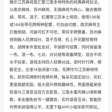
微乐江苏麻将是汇聚江南多地特色的经典麻将玩法，
以南京麻将、苏州麻将、无锡麻将为核心，融合推倒
胡、带风、混子、杠爆等江苏本土规则，使用136张
或144张带花牌两种配置，可自由切换，南京麻将主
打推倒胡、可碰可杠不可吃、带风字牌算番，苏州麻
将则融入花牌加分、混子百搭、杠上开花翻倍等特
色，胡牌条件宽松友好，平胡即可结算，同时保留清
一色、混一色、七对、对对胡等高番牌型，适合不同
水平玩家，游戏支持四人经典对战，逆时针行牌，掷
骰定庄，庄家14张闲家13张，花牌作为江苏麻将特
色，抓到花牌即时亮牌补牌，每朵花固定加分，花杠
更是高额奖励，极大提升牌局趣味性，界面搭载吴侬
软语与江淮官话双方言配音，江南水墨风格UI清新雅
致，亲友圈免房号一键建房，实时语音互动，智能防
作弊系统保障公平，无需下载APP小程序即开即玩，