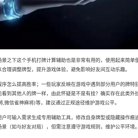
场景之下这个手机打牌计算辅助也是非常有用的，使用起来简单
以合理调整牌型，提升游戏体验，避免影响好友间互动乐趣。
程序怎么提高胜率；一些玩家反映在游戏中遇到部分用户的牌特
能看到其他人的牌一样，由此怀疑是不是有挂？确实存在此类外挂
将,微信雀神麻将)等，建议通过正规途径维护游戏公平。
用户可输入需求生成专用辅助工具，修改自身牌型或隐藏操作痕迹
场景（如与好友对局），但需注意遵守游戏规则，维护公平环境