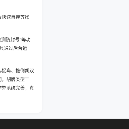
及快速自摸等操
检测防封号”等功
工具通过后台运
心捉鸟、推倒胡双
闲，胡牌类型丰
作弊系统完善，真