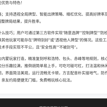
能优势与特色！
略；支持透视全局牌型、智能出牌策略、暗杠优化、提高好牌率
调整牌局结果，提升胜率。
么技巧；用户可通过第三方软件实现“随意选牌”“控制牌型”“防
其他玩家可能存在“牌特别好”或“透视他人牌型”的情况。这些
术手段实现不平公，且“安全性高”“不被封号”。
为内蒙玩家打造，精准复刻呼和浩特、包头、赤峰等地规则，核
加分乐趣拉满，推倒胡简单易上手，可吃可碰可杠，打法温和休
明，界面简洁美观，运行流畅无卡顿，方言配音朴实接地气，防
，亲友约局便捷无门槛，免费畅玩核心玩法。